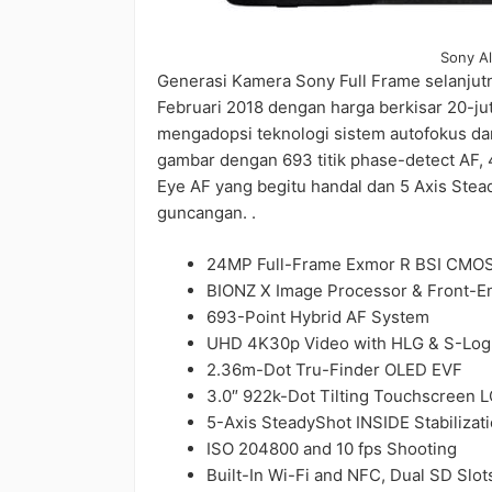
Sony Al
Generasi Kamera Sony Full Frame selanjutn
Februari 2018 dengan harga berkisar 20-ju
mengadopsi teknologi sistem autofokus dar
gambar dengan 693 titik phase-detect AF, 
Eye AF yang begitu handal dan 5 Axis Stea
guncangan. .
24MP Full-Frame Exmor R BSI CMO
BIONZ X Image Processor & Front-E
693-Point Hybrid AF System
UHD 4K30p Video with HLG & S-Lo
2.36m-Dot Tru-Finder OLED EVF
3.0″ 922k-Dot Tilting Touchscreen 
5-Axis SteadyShot INSIDE Stabilizat
ISO 204800 and 10 fps Shooting
Built-In Wi-Fi and NFC, Dual SD Slot