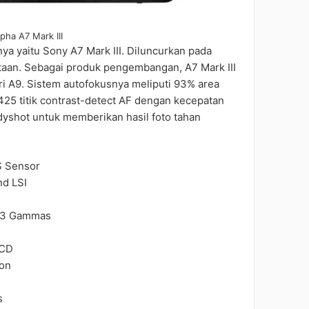
pha A7 Mark III
ya yaitu Sony A7 Mark III. Diluncurkan pada
taan. Sebagai produk pengembangan, A7 Mark III
i A9. Sistem autofokusnya meliputi 93% area
425 titik contrast-detect AF dengan kecepatan
dyshot untuk memberikan hasil foto tahan
S Sensor
nd LSI
g3 Gammas
LCD
ion
s