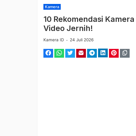
Kategori
Kamera
10 Rekomendasi Kamera S
Video Jernih!
.
Kamera ID
24 Juli 2026
Facebook
WhatsApp
Twitter
Email
Telegram
LinkedIn
Pinterest