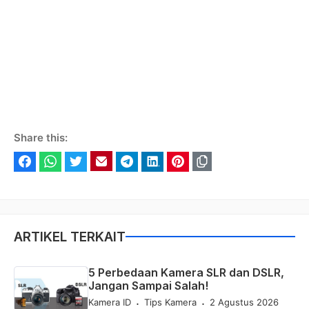
Share this:
Facebook
WhatsApp
Twitter
Email
Telegram
LinkedIn
Pinterest
ARTIKEL TERKAIT
5 Perbedaan Kamera SLR dan DSLR,
Jangan Sampai Salah!
.
.
Kamera ID
Tips Kamera
2 Agustus 2026