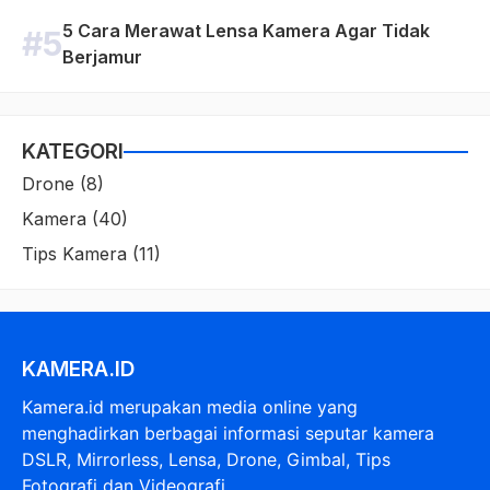
5 Cara Merawat Lensa Kamera Agar Tidak
Berjamur
KATEGORI
Drone
(8)
Kamera
(40)
Tips Kamera
(11)
KAMERA.ID
Kamera.id merupakan media online yang
menghadirkan berbagai informasi seputar kamera
DSLR, Mirrorless, Lensa, Drone, Gimbal, Tips
Fotografi dan Videografi.