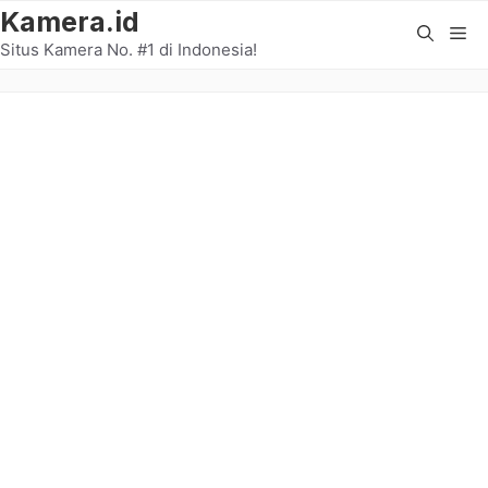
Langsung
Kamera.id
Me
ke
Situs Kamera No. #1 di Indonesia!
isi