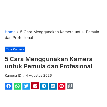
Home
»
5 Cara Menggunakan Kamera untuk Pemula
dan Profesional
Kategori
Tips Kamera
5 Cara Menggunakan Kamera
untuk Pemula dan Profesional
.
Kamera ID
4 Agustus 2026
Facebook
WhatsApp
Twitter
Email
Telegram
LinkedIn
Pinterest