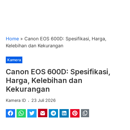
Home
»
Canon EOS 600D: Spesifikasi, Harga,
Kelebihan dan Kekurangan
Kategori
Kamera
Canon EOS 600D: Spesifikasi,
Harga, Kelebihan dan
Kekurangan
.
Kamera ID
23 Juli 2026
Facebook
WhatsApp
Twitter
Email
Telegram
LinkedIn
Pinterest