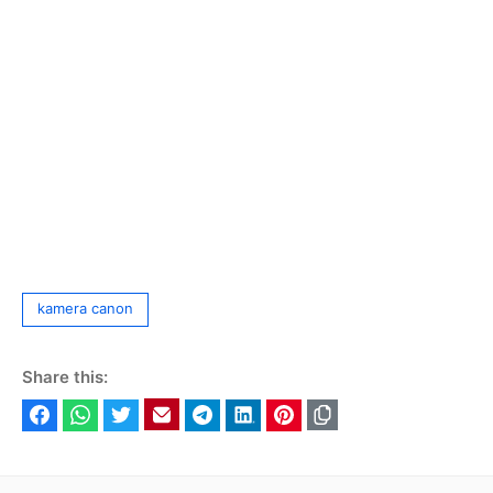
Tag
kamera canon
Share this:
Facebook
WhatsApp
Twitter
Email
Telegram
LinkedIn
Pinterest