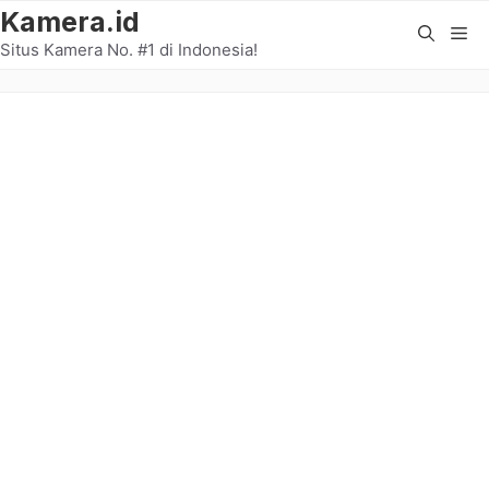
Langsung
Kamera.id
Me
ke
Situs Kamera No. #1 di Indonesia!
isi