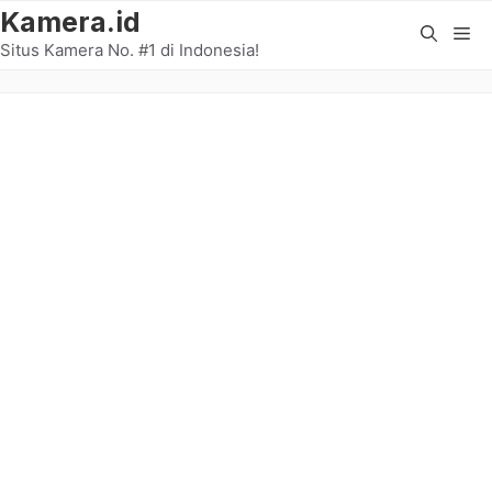
Langsung
Kamera.id
Me
ke
Situs Kamera No. #1 di Indonesia!
isi