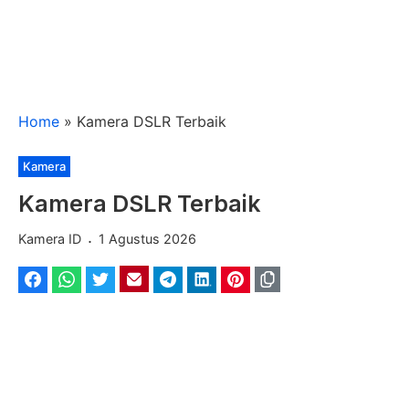
Home
»
Kamera DSLR Terbaik
Kategori
Kamera
Kamera DSLR Terbaik
.
Kamera ID
1 Agustus 2026
Facebook
WhatsApp
Twitter
Email
Telegram
LinkedIn
Pinterest