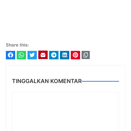
Share this:
Facebook
WhatsApp
Twitter
Email
Telegram
LinkedIn
Pinterest
TINGGALKAN KOMENTAR
Komentar