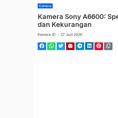
Kategori
Kamera
Kamera Sony A6600: Spes
dan Kekurangan
.
Kamera ID
27 Juni 2026
Facebook
WhatsApp
Twitter
Email
Telegram
LinkedIn
Pinterest