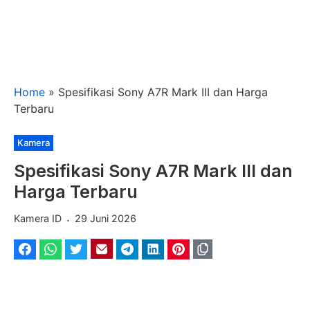
Home
»
Spesifikasi Sony A7R Mark III dan Harga
Terbaru
Kategori
Kamera
Spesifikasi Sony A7R Mark III dan
Harga Terbaru
.
Kamera ID
29 Juni 2026
Facebook
WhatsApp
Twitter
Email
Telegram
LinkedIn
Pinterest