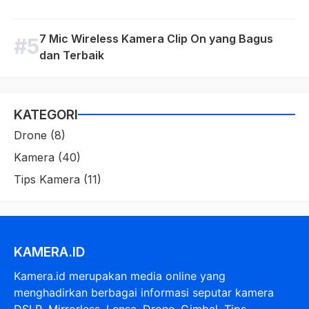
7 Mic Wireless Kamera Clip On yang Bagus
dan Terbaik
KATEGORI
Drone
(8)
Kamera
(40)
Tips Kamera
(11)
KAMERA.ID
Kamera.id merupakan media online yang
menghadirkan berbagai informasi seputar kamera
DSLR, Mirrorless, Lensa, Drone, Gimbal, Tips