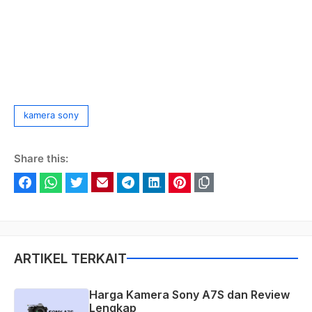
Tag
kamera sony
Share this:
Facebook
WhatsApp
Twitter
Email
Telegram
LinkedIn
Pinterest
ARTIKEL TERKAIT
Harga Kamera Sony A7S dan Review
Lengkap