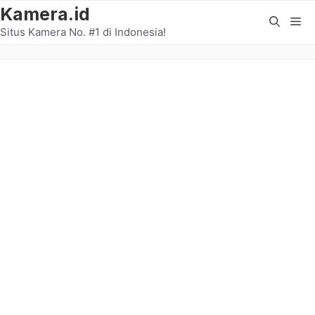
Langsung
Kamera.id
Me
ke
Situs Kamera No. #1 di Indonesia!
isi