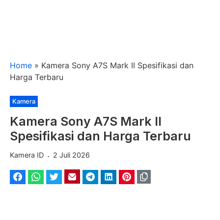
Home
»
Kamera Sony A7S Mark II Spesifikasi dan
Harga Terbaru
Kategori
Kamera
Kamera Sony A7S Mark II
Spesifikasi dan Harga Terbaru
.
Kamera ID
2 Juli 2026
Facebook
WhatsApp
Twitter
Email
Telegram
LinkedIn
Pinterest