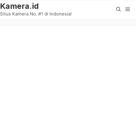
Langsung
Kamera.id
Me
ke
Situs Kamera No. #1 di Indonesia!
isi