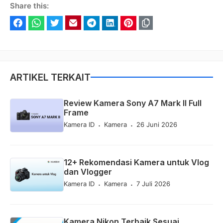
Share this:
Facebook
WhatsApp
Twitter
Email
Telegram
LinkedIn
Pinterest
ARTIKEL TERKAIT
Review Kamera Sony A7 Mark II Full
Frame
.
.
Kamera ID
Kamera
26 Juni 2026
12+ Rekomendasi Kamera untuk Vlog
dan Vlogger
.
.
Kamera ID
Kamera
7 Juli 2026
Kamera Nikon Terbaik Sesuai